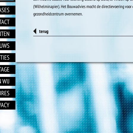
(Wilhelminapier). Het Bouwadvies mocht de directievoering voor
ASES
gezondheidcentrum overnemen.
TACT
terug
NTEN
EUWS
TIES
TAGE
 WIJ
URES
VACY