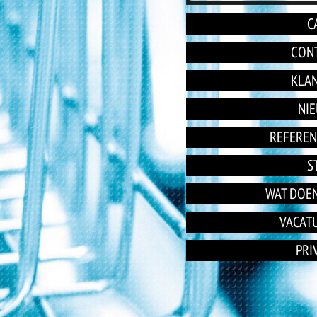
C
CON
KLA
NI
REFEREN
S
WAT DOEN
VACAT
PRI